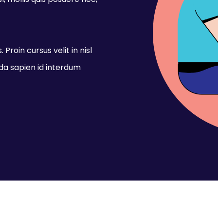
l, mollis quis posuere nec,
 Proin cursus velit in nisl
a sapien id interdum