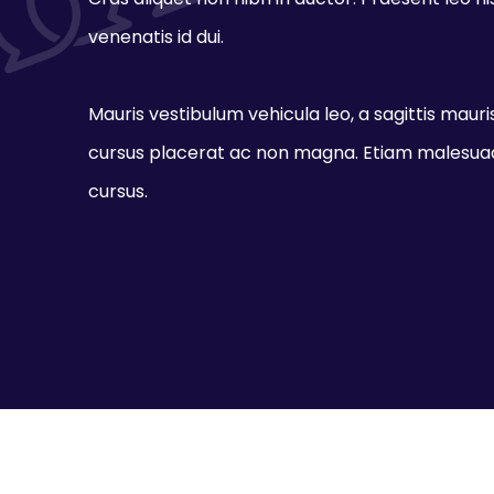
Cras aliquet non nibh in auctor. Praesent leo nis
venenatis id dui.
Mauris vestibulum vehicula leo, a sagittis mauris.
cursus placerat ac non magna. Etiam malesuad
cursus.